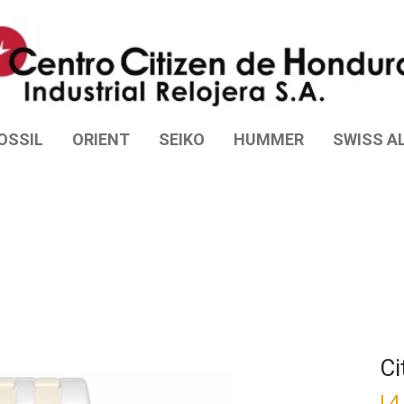
OSSIL
ORIENT
SEIKO
HUMMER
SWISS AL
Ci
L
4