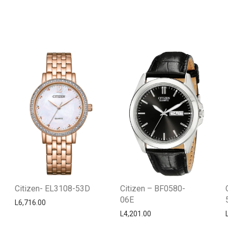
Citizen- EL3108-53D
Citizen – BF0580-
06E
L
6,716.00
L
4,201.00