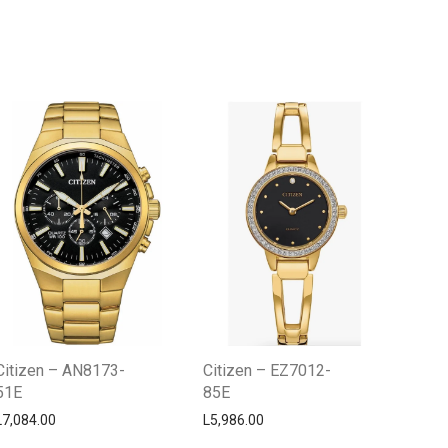
Centro Citizen
Typically replies within a day
Citizen – AN8173-
Citizen – EZ7012-
51E
85E
L
7,084.00
L
5,986.00
Horario de atención 9:00 am - 5:00