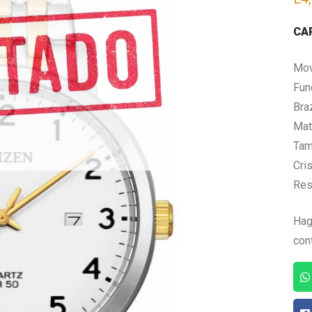
CA
Mov
Fun
Bra
Mate
Tam
Cris
Res
Hag
con