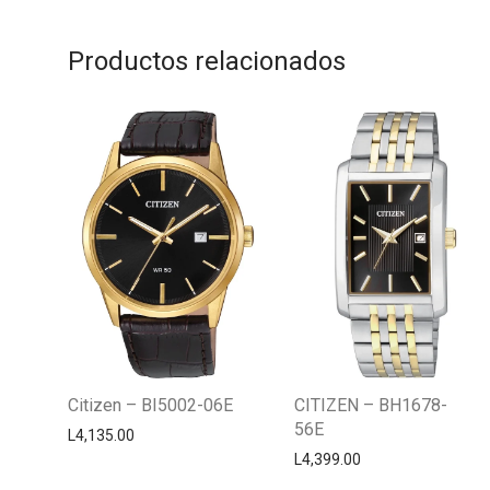
Productos relacionados
Citizen – BI5002-06E
CITIZEN – BH1678-
56E
L
4,135.00
L
4,399.00