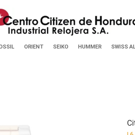
OSSIL
ORIENT
SEIKO
HUMMER
SWISS AL
Ci
L
6