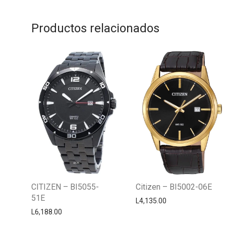
Productos relacionados
CITIZEN – BI5055-
Citizen – BI5002-06E
51E
L
4,135.00
L
6,188.00