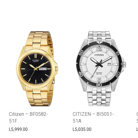
Citizen – BF0582-
CITIZEN – BI5051-
51F
51A
L
5,999.00
L
5,035.00