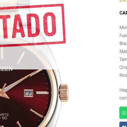
CA
Mov
Fun
Bra
Mate
Tam
Cris
Res
Hag
con