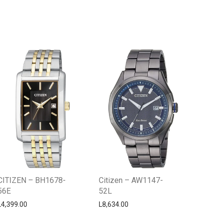
Centro Citizen
Typically replies within a day
CITIZEN – BH1678-
Citizen – AW1147-
56E
52L
L
4,399.00
L
8,634.00
Horario de atención 9:00 am - 5:00