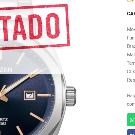
CA
Mov
Fun
Bra
Mate
Tam
Cris
Res
Hag
con