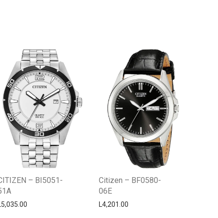
Centro Citizen
Typically replies within a day
CITIZEN – BI5051-
Citizen – BF0580-
51A
06E
L
5,035.00
L
4,201.00
Horario de atención 9:00 am - 5:00