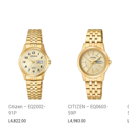
Citizen – EQ2002-
CITIZEN – EQ0603-
91P
59P
L
4,822.00
L
4,983.00