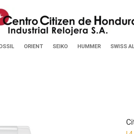
OSSIL
ORIENT
SEIKO
HUMMER
SWISS AL
Ci
L
4