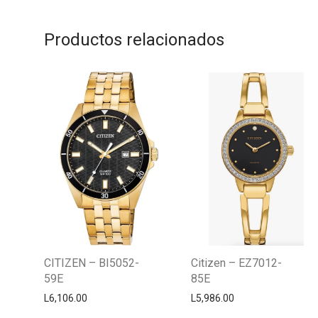
Productos relacionados
CITIZEN – BI5052-
Citizen – EZ7012-
59E
85E
L
6,106.00
L
5,986.00