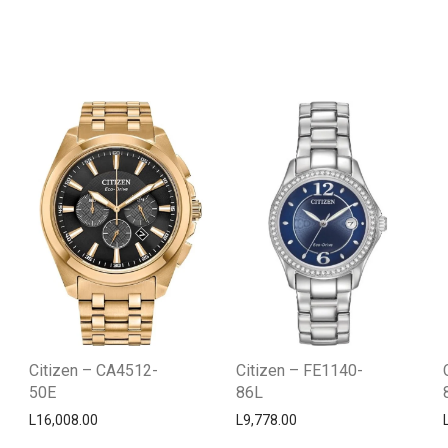
Citizen – CA4512-
Citizen – FE1140-
50E
86L
L
16,008.00
L
9,778.00