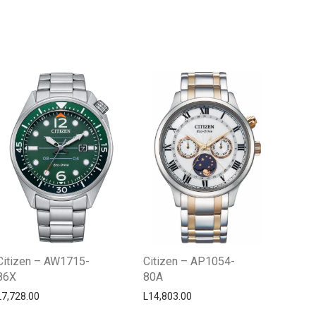
Centro Citizen
Typically replies within a day
Citizen – AW1715-
Citizen – AP1054-
86X
80A
L
7,728.00
L
14,803.00
Horario de atención 9:00 am - 5:00