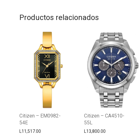
Productos relacionados
Citizen – EM0982-
Citizen – CA4510-
54E
55L
L
11,517.00
L
13,800.00