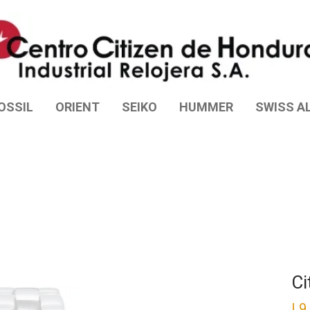
OSSIL
ORIENT
SEIKO
HUMMER
SWISS AL
Ci
L
9