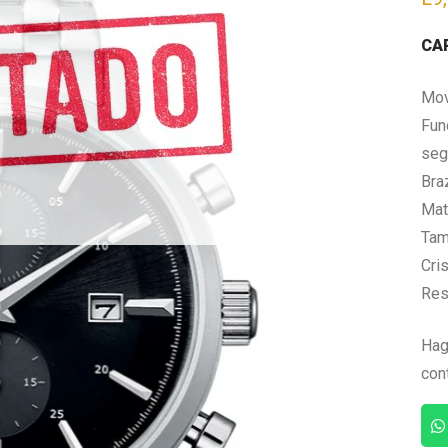
CA
Mov
Fun
seg
Bra
Mate
Tam
Cris
Res
Hag
con