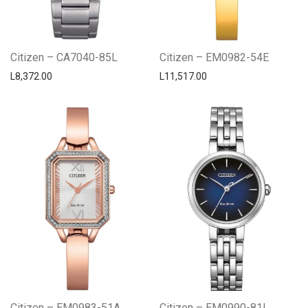
Citizen – CA7040-85L
Citizen – EM0982-54E
L
8,372.00
L
11,517.00
Citizen – EM0983-51A
Citizen – EM0990-81L