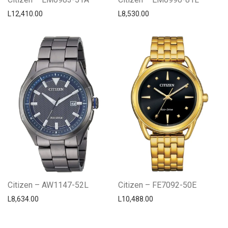
L
12,410.00
L
8,530.00
Citizen – AW1147-52L
Citizen – FE7092-50E
L
8,634.00
L
10,488.00