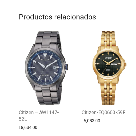
Productos relacionados
Citizen – AW1147-
Citizen-EQ0603-59F
52L
L
5,083.00
L
8,634.00