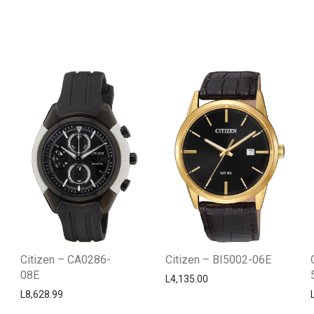
Citizen – CA0286-
Citizen – BI5002-06E
08E
L
4,135.00
L
8,628.99