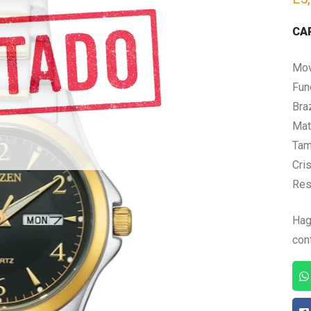
CA
Mov
Fun
Bra
Mate
Tam
Cris
Res
Hag
con