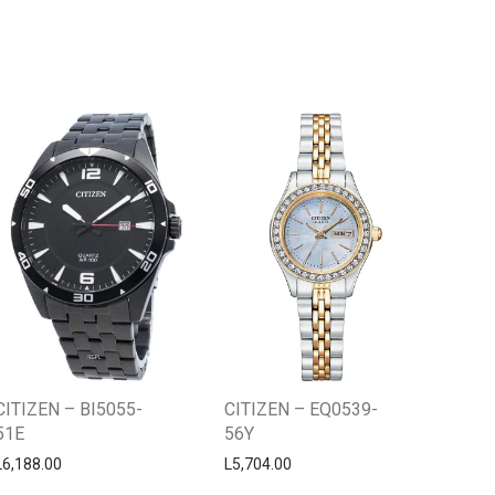
Centro Citizen
Typically replies within a day
CITIZEN – BI5055-
CITIZEN – EQ0539-
51E
56Y
L
6,188.00
L
5,704.00
Horario de atención 9:00 am - 5:00