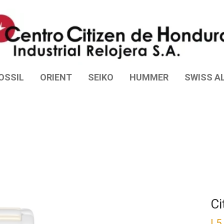
OSSIL
ORIENT
SEIKO
HUMMER
SWISS AL
Ci
L
5