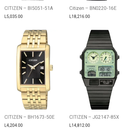
CITIZEN – BI5051-51A
Citizen – BN0220-16E
L
5,035.00
L
18,216.00
CITIZEN – BH1673-50E
CITIZEN – JG2147-85X
L
4,204.00
L
14,812.00