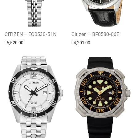
CITIZEN – EQ0530-51N
Citizen – BF0580-06E
L
5,520.00
L
4,201.00