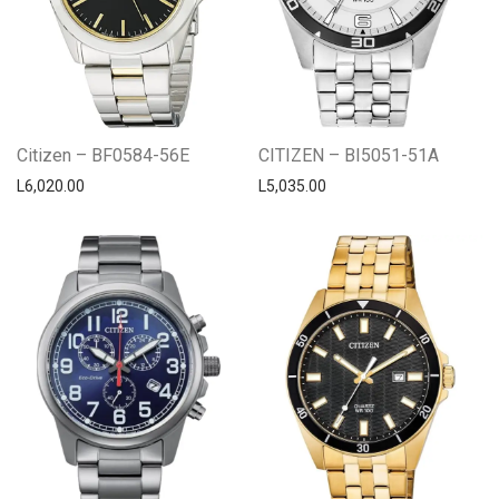
Citizen – BF0584-56E
CITIZEN – BI5051-51A
L
6,020.00
L
5,035.00