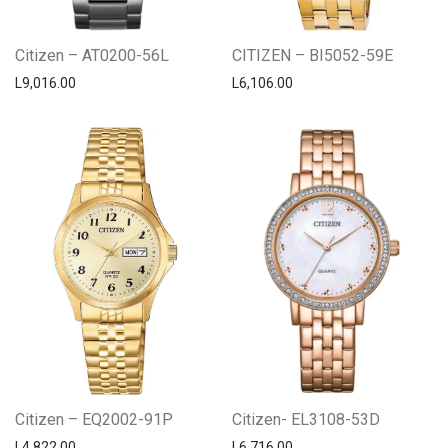
Citizen – AT0200-56L
CITIZEN – BI5052-59E
L
9,016.00
L
6,106.00
Citizen – EQ2002-91P
Citizen- EL3108-53D
L
4,822.00
L
6,716.00