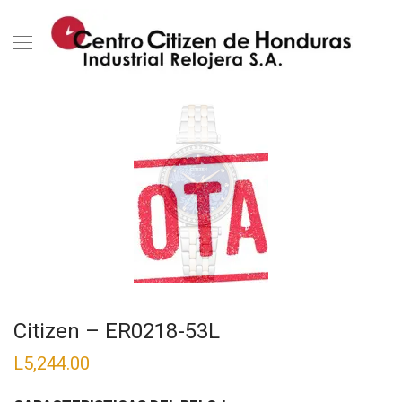
Citizen – ER0218-53L
L
5,244.00