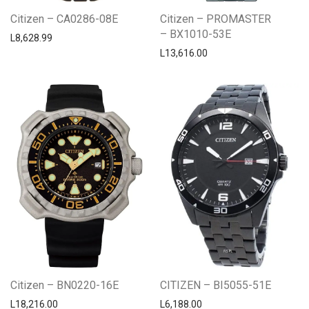
Citizen – CA0286-08E
Citizen – PROMASTER
– BX1010-53E
L
8,628.99
L
13,616.00
Citizen – BN0220-16E
CITIZEN – BI5055-51E
L
18,216.00
L
6,188.00