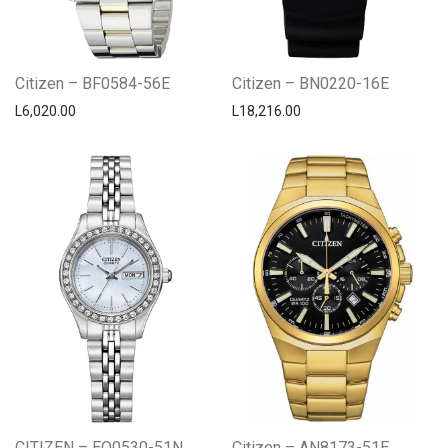
Citizen – BF0584-56E
Citizen – BN0220-16E
L
6,020.00
L
18,216.00
CITIZEN – EQ0530-51N
Citizen – AN8173-51E