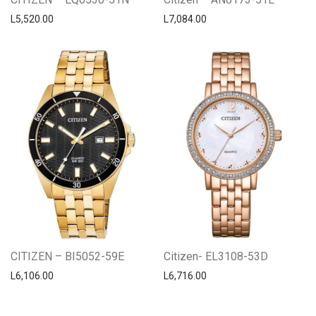
L
5,520.00
L
7,084.00
CITIZEN – BI5052-59E
Citizen- EL3108-53D
L
6,106.00
L
6,716.00