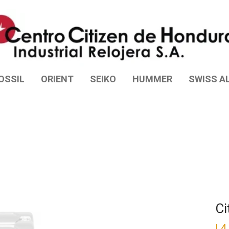
OSSIL
ORIENT
SEIKO
HUMMER
SWISS AL
Ci
L
4