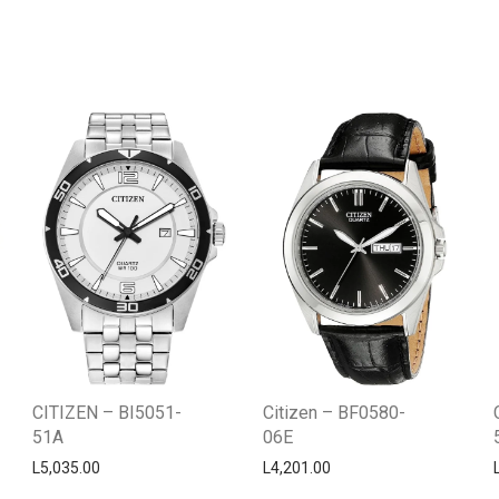
CITIZEN – BI5051-
Citizen – BF0580-
51A
06E
L
5,035.00
L
4,201.00