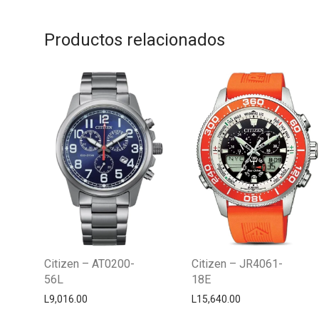
Productos relacionados
Citizen – AT0200-
Citizen – JR4061-
56L
18E
L
9,016.00
L
15,640.00