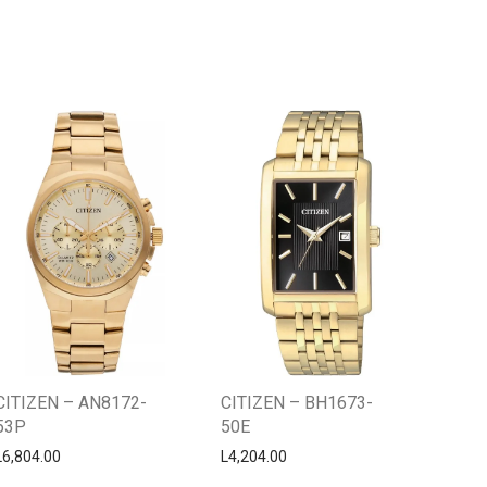
Centro Citizen
Typically replies within a day
CITIZEN – AN8172-
CITIZEN – BH1673-
53P
50E
L
6,804.00
L
4,204.00
Horario de atención 9:00 am - 5:00