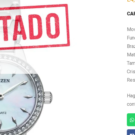
CA
Mov
Fun
Bra
Mate
Tam
Cris
Res
Hag
con