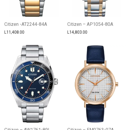
Citizen -AT2244-84A
Citizen – AP1054-80A
L
11,408.00
L
14,803.00
Citizen – AW1761-89L
Citizen – EM0763-07A