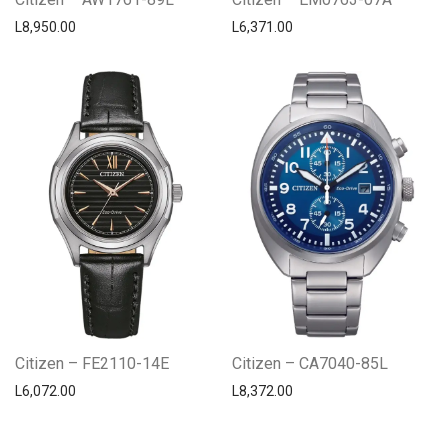
L
8,950.00
L
6,371.00
Citizen – FE2110-14E
Citizen – CA7040-85L
L
6,072.00
L
8,372.00