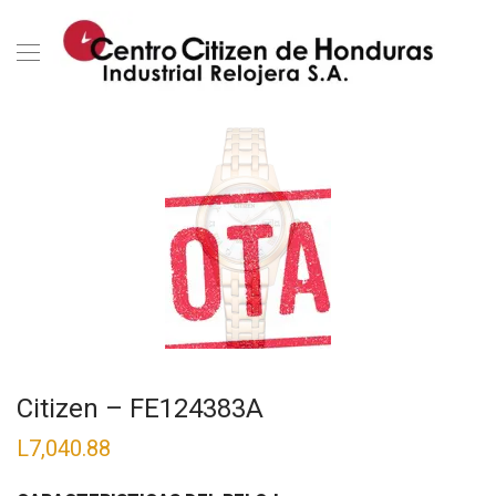
Citizen – FE124383A
L
7,040.88