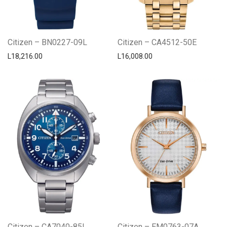
Citizen – BN0227-09L
Citizen – CA4512-50E
L
18,216.00
L
16,008.00
Citizen – CA7040-85L
Citizen – EM0763-07A