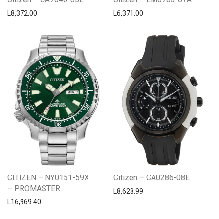
L
8,372.00
L
6,371.00
CITIZEN – NY0151-59X
Citizen – CA0286-08E
– PROMASTER
L
8,628.99
L
16,969.40