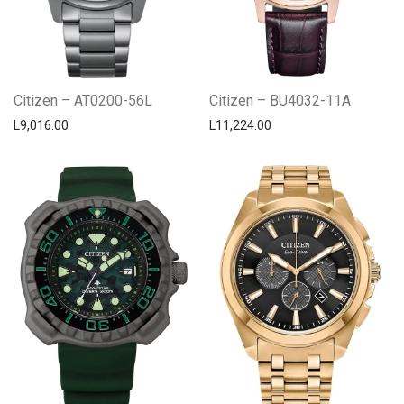
Citizen – AT0200-56L
Citizen – BU4032-11A
L
9,016.00
L
11,224.00