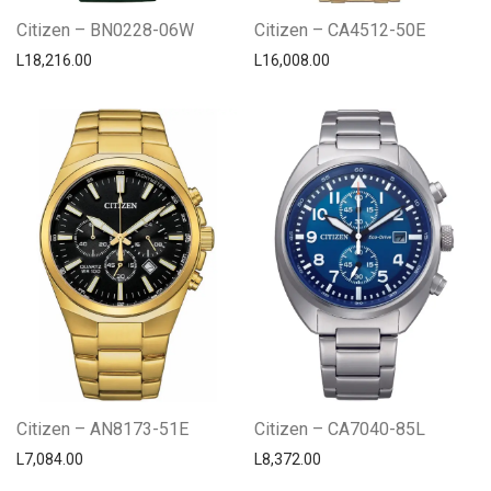
Citizen – BN0228-06W
Citizen – CA4512-50E
L
18,216.00
L
16,008.00
Citizen – AN8173-51E
Citizen – CA7040-85L
L
7,084.00
L
8,372.00