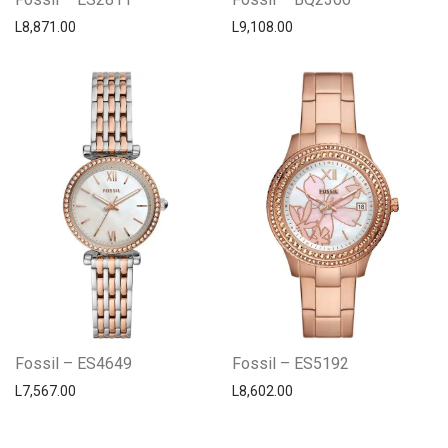
L
8,871.00
L
9,108.00
Fossil – ES4649
Fossil – ES5192
L
7,567.00
L
8,602.00