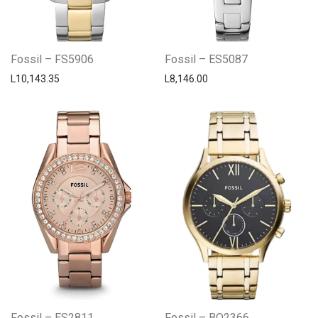
Fossil – FS5906
Fossil – ES5087
L
10,143.35
L
8,146.00
Fossil – ES2811
Fossil – BQ2366