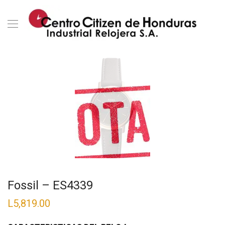
Fossil – ES4339
L
5,819.00