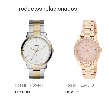
Productos relacionados
Fossil – FS5441
Fossil – ES4318
L
6,618.00
L
8,349.00