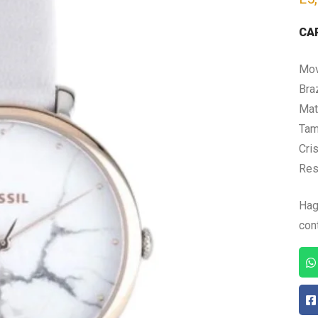
CA
Mov
Bra
Mate
Tam
Cris
Res
Hag
con