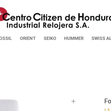
OSSIL
ORIENT
SEIKO
HUMMER
SWISS AL
Fo
L
5