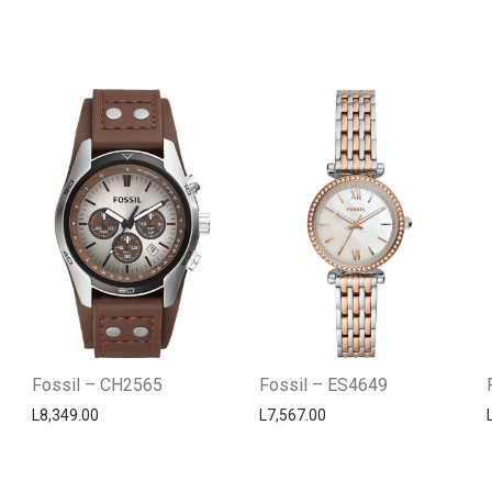
Fossil – CH2565
Fossil – ES4649
L
8,349.00
L
7,567.00