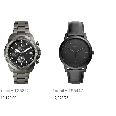
Centro Citizen
Typically replies within a day
Fossil – FS5852
Fossil – FS5447
L
10,120.00
L
7,273.75
Horario de atención 9:00 am - 5:00
pm.