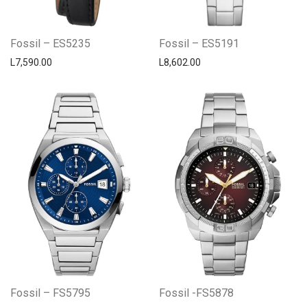
Fossil – ES5235
Fossil – ES5191
L
7,590.00
L
8,602.00
Fossil – FS5795
Fossil -FS5878