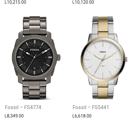
L
10,215.00
L
10,120.00
Fossil – FS4774
Fossil – FS5441
L
8,349.00
L
6,618.00
Centro Citizen