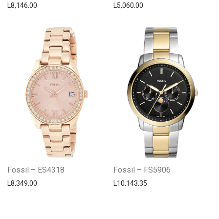
L
8,146.00
L
5,060.00
Fossil – ES4318
Fossil – FS5906
L
8,349.00
L
10,143.35
Centro Citizen