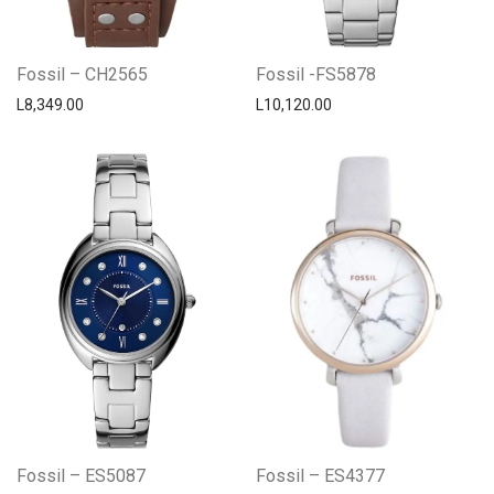
Fossil – CH2565
Fossil -FS5878
L
8,349.00
L
10,120.00
Fossil – ES5087
Fossil – ES4377