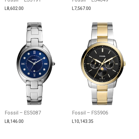
L
8,602.00
L
7,567.00
Fossil – ES5087
Fossil – FS5906
L
8,146.00
L
10,143.35