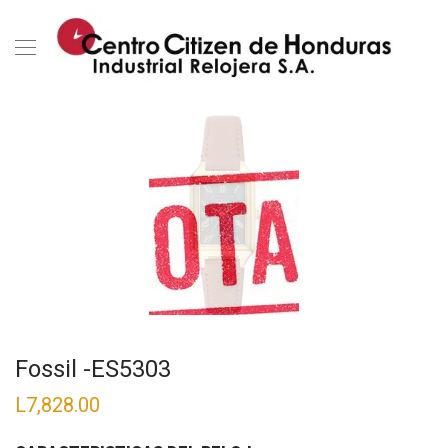
Fossil -ES5303
L
7,828.00