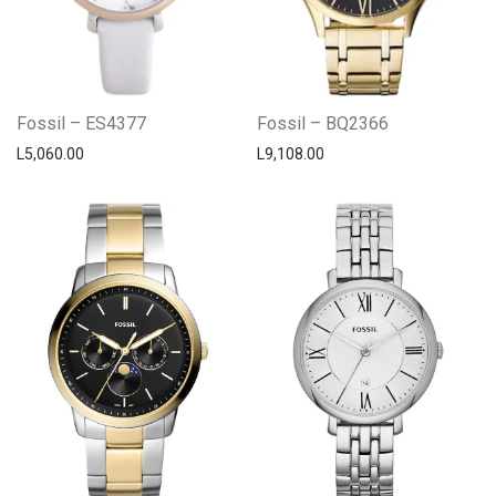
Fossil – ES4377
Fossil – BQ2366
L
5,060.00
L
9,108.00