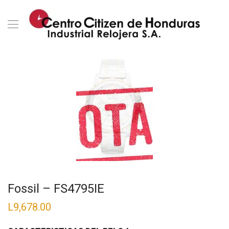
Fossil – FS4795IE
L
9,678.00