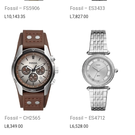
Fossil – FS5906
Fossil – ES3433
L
10,143.35
L
7,827.00
Fossil – CH2565
Fossil – ES4712
L
8,349.00
L
6,528.00