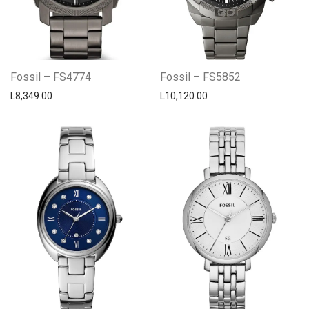
Fossil – FS4774
Fossil – FS5852
L
8,349.00
L
10,120.00