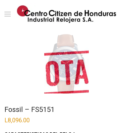
Fossil – FS5151
L
8,096.00