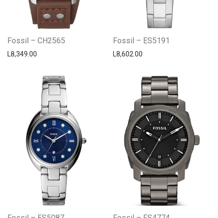
Fossil – CH2565
Fossil – ES5191
L
8,349.00
L
8,602.00
Fossil – ES5087
Fossil – FS4774