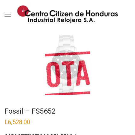
Fossil – FS5652
L
6,528.00