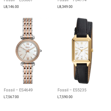
L
8,146.00
L
8,349.00
Fossil – ES4649
Fossil – ES5235
L
7,567.00
L
7,590.00