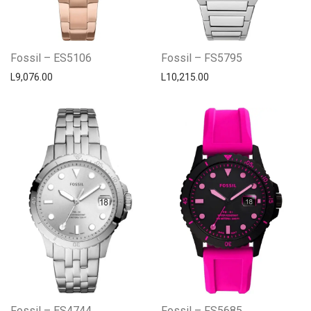
Fossil – ES5106
Fossil – FS5795
L
9,076.00
L
10,215.00
Fossil – ES4744
Fossil – FS5685