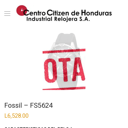
Fossil – FS5624
L
6,528.00