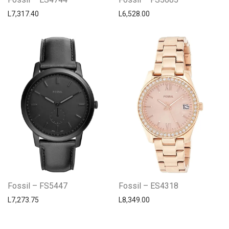
L
7,317.40
L
6,528.00
Fossil – FS5447
Fossil – ES4318
L
7,273.75
L
8,349.00