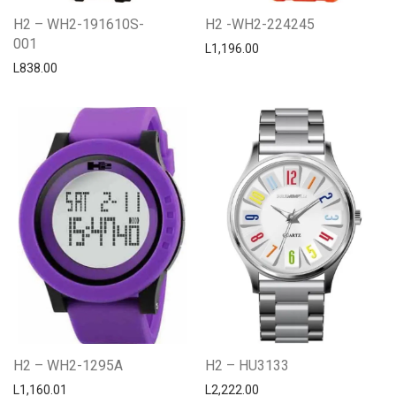
H2 – WH2-191610S-
H2 -WH2-224245
001
L
1,196.00
L
838.00
H2 – WH2-1295A
H2 – HU3133
L
1,160.01
L
2,222.00