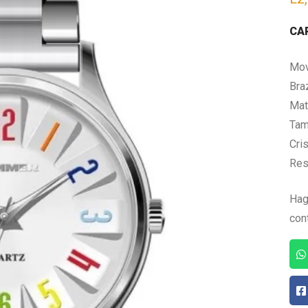
CA
Mov
Bra
Mate
Tam
Cris
Res
Hag
con