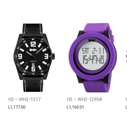
H2 – WH2-1317
H2 – WH2-1295A
L
1,177.00
L
1,160.01