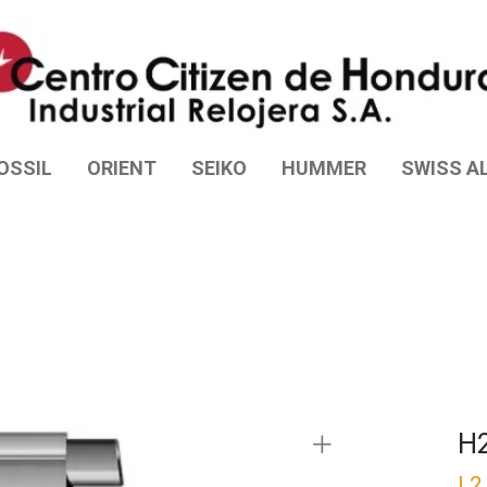
OSSIL
ORIENT
SEIKO
HUMMER
SWISS AL
H
L
2