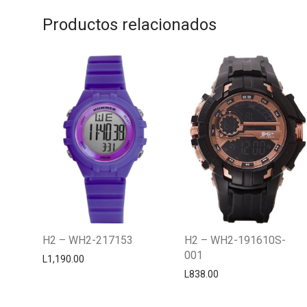
Productos relacionados
H2 – WH2-217153
H2 – WH2-191610S-
001
L
1,190.00
L
838.00