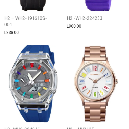
H2 – WH2-191610S-
H2 -WH2-224233
001
L
900.00
L
838.00