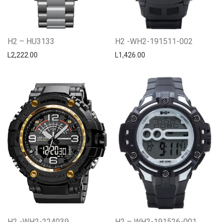
H2 – HU3133
H2 -WH2-191511-002
L
2,222.00
L
1,426.00
H2 -WH2-224039
H2 – WH2-191526-001