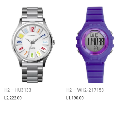
H2 – HU3133
H2 – WH2-217153
L
2,222.00
L
1,190.00
Centro Citizen
Typically replies within a day