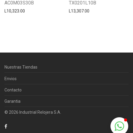
AC0M03S30B
TX0201L10B
L
10,323.00
L
13,307.00
Centro Citizen
Typically replies within a day
Nuestras Tiendas
Horario de atención 9:00 am - 5:00
pm.
Envios
Contacto
Garantia
© 2026 Industrial Relojera S.A.