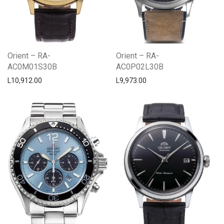
Orient – RA-
Orient – RA-
AC0M01S30B
AC0P02L30B
L
10,912.00
L
9,973.00