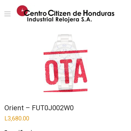
Orient – FUT0J002W0
L
3,680.00