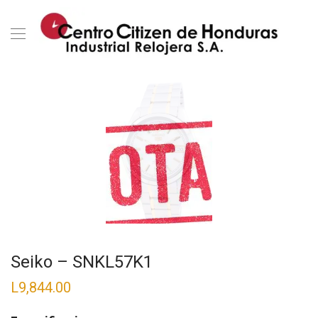
Seiko – SNKL57K1
L
9,844.00