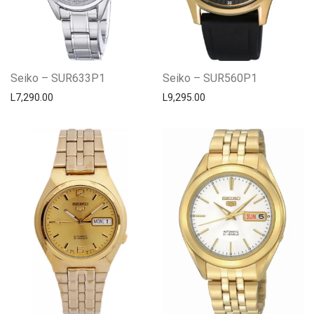
Seiko – SUR633P1
Seiko – SUR560P1
L
7,290.00
L
9,295.00