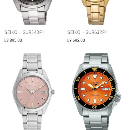
SEIKO – SUR343P1
SEIKO – SUR632P1
L
8,895.00
L
9,692.00