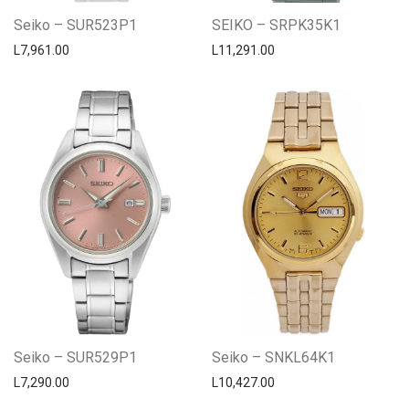
Seiko – SUR523P1
SEIKO – SRPK35K1
L
7,961.00
L
11,291.00
Seiko – SUR529P1
Seiko – SNKL64K1
L
7,290.00
L
10,427.00