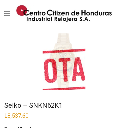
Seiko – SNKN62K1
L
8,537.60