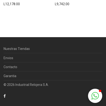
L
12,178.00
L
9,742.00
Centro Citizen
Typically replies within a day
Nuestras Tiendas
Horario de atención 9:00 am - 5:00
pm.
Envios
Contacto
Garantia
© 2026 Industrial Relojera S.A.