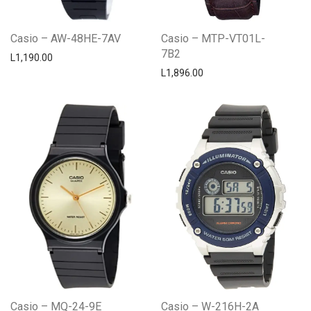
Casio – AW-48HE-7AV
Casio – MTP-VT01L-
7B2
L
1,190.00
L
1,896.00
Casio – MQ-24-9E
Casio – W-216H-2A