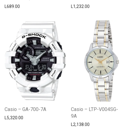
L
689.00
L
1,232.00
Casio – GA-700-7A
Casio – LTP-V004SG-
9A
L
5,320.00
L
2,138.00