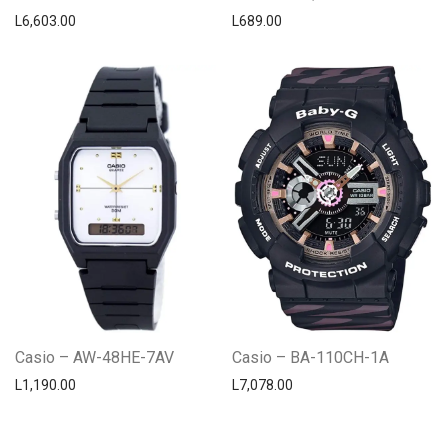
L
6,603.00
L
689.00
Casio – AW-48HE-7AV
Casio – BA-110CH-1A
L
1,190.00
L
7,078.00