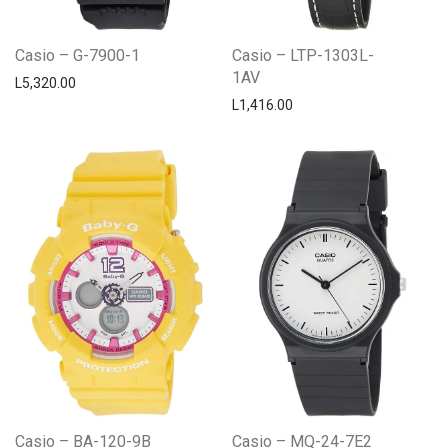
Casio – G-7900-1
Casio – LTP-1303L-
1AV
L
5,320.00
L
1,416.00
Casio – BA-120-9B
Casio – MQ-24-7E2