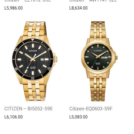
L
5,986.00
L
8,634.00
CITIZEN – BI5052-59E
Citizen-EQ0603-59F
L
6,106.00
L
5,083.00