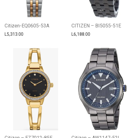
Citizen-EQ0605-53A
CITIZEN – BI5055-51E
L
5,313.00
L
6,188.00
Citizen – EZ7012-85E
Citizen – AW1147-52L