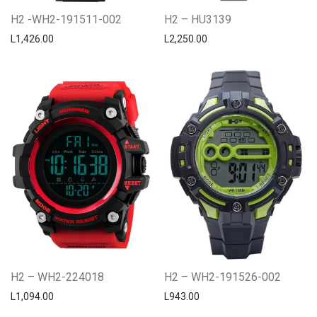
H2 -WH2-191511-002
H2 – HU3139
L
1,426.00
L
2,250.00
H2 – WH2-224018
H2 – WH2-191526-002
L
1,094.00
L
943.00