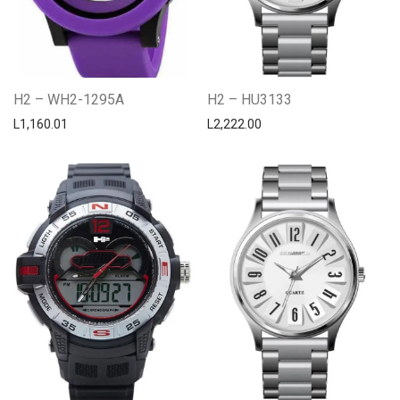
H2 – WH2-1295A
H2 – HU3133
L
1,160.01
L
2,222.00