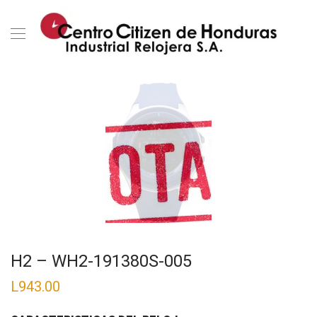
H2 – WH2-191380S-005
L
943.00