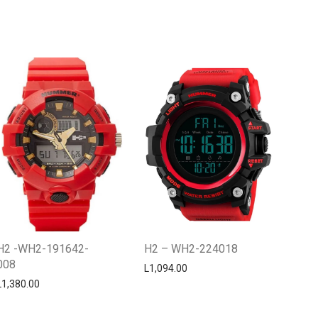
Centro Citizen
Typically replies within a day
H2 -WH2-191642-
H2 – WH2-224018
008
L
1,094.00
L
1,380.00
Horario de atención 9:00 am - 5:00
pm.