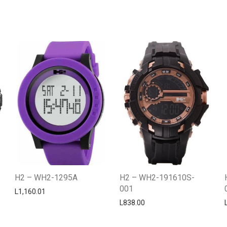
H2 – WH2-1295A
H2 – WH2-191610S-
001
L
1,160.01
L
838.00