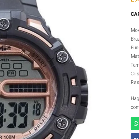
CA
Mov
Bra
Fun
Mate
Tam
Cris
Res
Hag
con