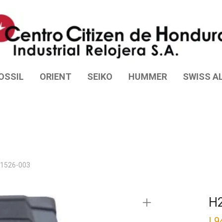
OSSIL
ORIENT
SEIKO
HUMMER
SWISS AL
91526-003
H
L
9