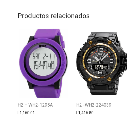
Productos relacionados
H2 – WH2-1295A
H2 -WH2-224039
L
1,160.01
L
1,416.80