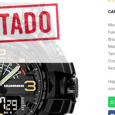
CA
Mov
Fun
Bra
Mate
Tam
Cris
Res
Hag
con