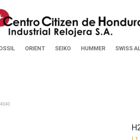
OSSIL
ORIENT
SEIKO
HUMMER
SWISS AL
24040
H
L
1