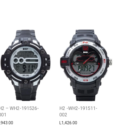
Centro Citizen
Typically replies within a day
H2 – WH2-191526-
H2 -WH2-191511-
001
002
L
943.00
L
1,426.00
Horario de atención 9:00 am - 5:00