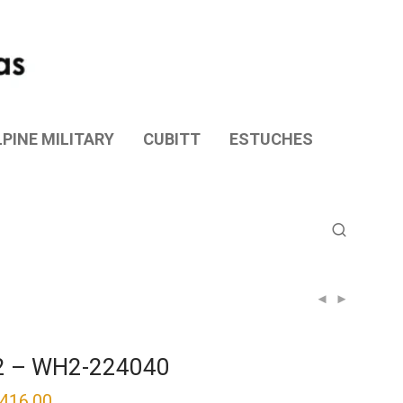
PINE MILITARY
CUBITT
ESTUCHES
2 – WH2-224040
,416.00