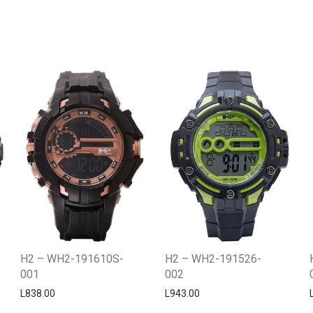
H2 – WH2-191610S-
H2 – WH2-191526-
001
002
L
838.00
L
943.00