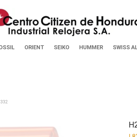
OSSIL
ORIENT
SEIKO
HUMMER
SWISS AL
4332
H
L
8