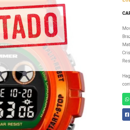
CA
Mov
Bra
Mate
Cris
Res
Hag
con