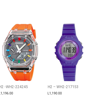
Centro Citizen
Typically replies within a day
H2 -WH2-224245
H2 – WH2-217153
L
1,196.00
L
1,190.00
Horario de atención 9:00 am - 5:00
pm.