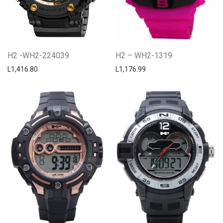
H2 -WH2-224039
H2 – WH2-1319
L
1,416.80
L
1,176.99