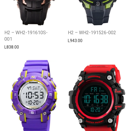
H2 – WH2-191610S-
H2 – WH2-191526-002
001
L
943.00
L
838.00