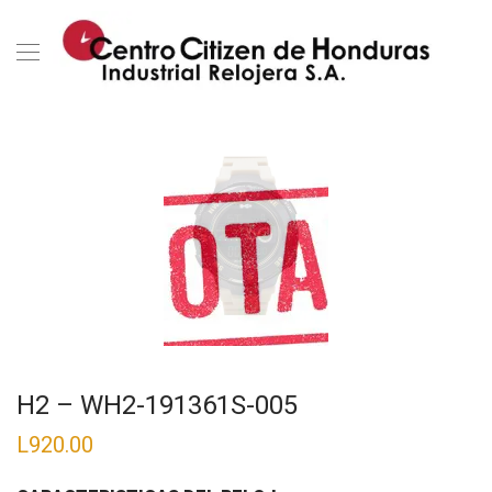
H2 – WH2-191361S-005
L
920.00